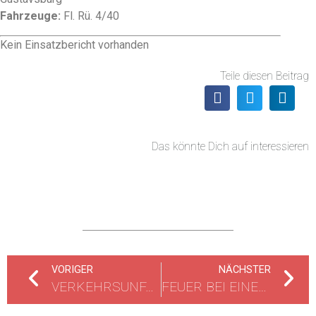
Fahrzeuge:
Fl. Rü. 4/40
Kein Einsatzbericht vorhanden
Teile diesen Beitrag
Das könnte Dich auf interessieren
VORIGER
NÄCHSTER
VERKEHRSUNFALL EINGEKLEMMTE PERSON
FEUER BEI EINEM ABSCHLEPPUNTERNEHMEN, BRENNEN MEHRERE FAHRZEUGE