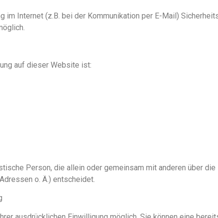
g im Internet (z.B. bei der Kommunikation per E-Mail) Sicherhei
möglich.
tung auf dieser Website ist:
uristische Person, die allein oder gemeinsam mit anderen über di
dressen o. Ä.) entscheidet.
g
rer ausdrücklichen Einwilligung möglich. Sie können eine bereits