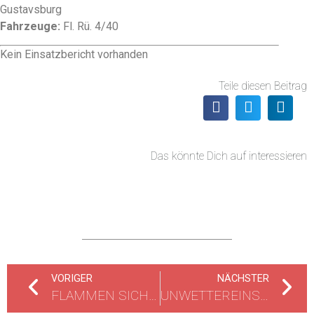
Gustavsburg
Fahrzeuge:
Fl. Rü. 4/40
Kein Einsatzbericht vorhanden
Teile diesen Beitrag
Das könnte Dich auf interessieren
VORIGER
NÄCHSTER
FLAMMEN SICHTBAR, RIECHT VERBRANNT, VERMUTLICH 1 PERSON IM 1.OG
UNWETTEREINSÄTZE