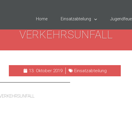
Home
Einsatzabteilung
Jugendfeue
VERKEHRSUNFALL
13. Oktober 2019
Einsatzabteilung
VERKEHRSUNFALL