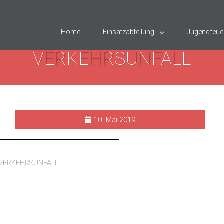
Home
Einsatzabteilung
Jugendfeue
VERKEHRSUNFALL
10. Mai 2019
VERKEHRSUNFALL