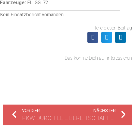
Fahrzeuge:
FL. GG. 72
Kein Einsatzbericht vorhanden
Teile diesen Beitrag
Das könnte Dich auf interessieren
VORIGER
NÄCHSTER
PKW DURCH LEITPLANKE AUF AUTOBAHN
BEREITSCHAFT BOMBENENTSCHÄRFUNG