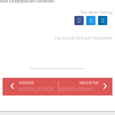
Kein Einsatzbericht vorhanden
Teile diesen Beitrag
Das könnte Dich auf interessieren
VORIGER
NÄCHSTER
NOTFALLTÜRÖFFNUNG
VERKEHRSUNFALL MIT 3 PKW