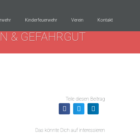
rwehr
Kinderfeuerwehr
Verein
Kontakt
N & GEFAHRGUT
Teile diesen Beitrag
Das könnte Dich auf interessieren