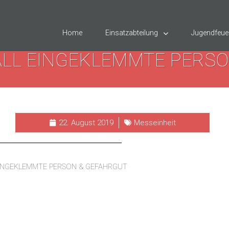
Home
Einsatzabteilung
Jugendfeue
LL EINGEKLEMMTE PERSO
22. August 2019
Messeinheit
INGEKLEMMTE PERSON & GEFAHRGUT