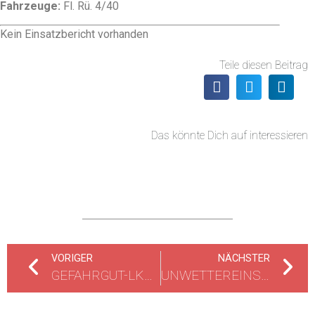
Fahrzeuge:
Fl. Rü. 4/40
Kein Einsatzbericht vorhanden
Teile diesen Beitrag
Das könnte Dich auf interessieren
VORIGER
NÄCHSTER
GEFAHRGUT-LKW AUF AUTOBAHN UMGESTÜRZT
UNWETTEREINSÄTZE