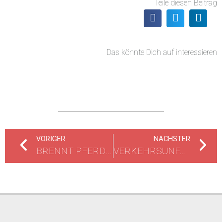
Teile diesen Beitrag
Das könnte Dich auf interessieren
VORIGER
NÄCHSTER
BRENNT PFERDEANHÄNGER
VERKEHRSUNFALL ZWISCHEN ZWEI PKW UND EINEM LKW