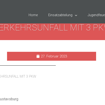
Home
Einsatzabteilung
Jugendfeue
ERKEHRSUNFALL MIT 3 P
27. Februar 2023
HRSUNFALL MIT 3 PKW
Gustavsburg