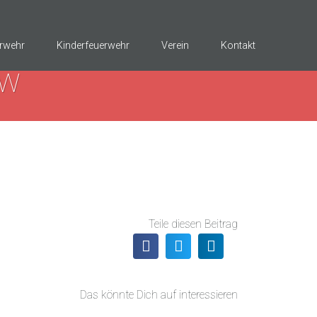
rwehr
Kinderfeuerwehr
Verein
Kontakt
KW
Teile diesen Beitrag
Das könnte Dich auf interessieren