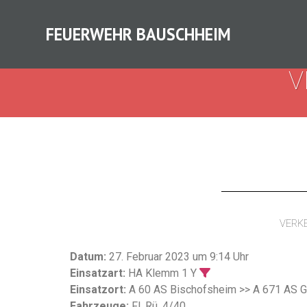
FEUERWEHR BAUSCHHEIM
V
VERKE
Datum:
27. Februar 2023 um 9:14 Uhr
Einsatzart:
HA Klemm 1 Y
Einsatzort:
A 60 AS Bischofsheim >> A 671 AS 
Fahrzeuge:
Fl. Rü. 4/40