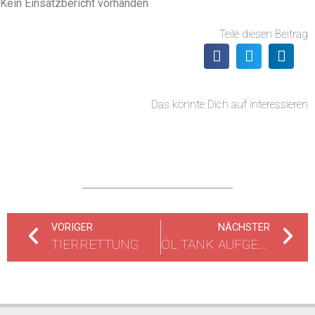
Kein Einsatzbericht vorhanden
Teile diesen Beitrag
Das könnte Dich auf interessieren
VORIGER
NÄCHSTER
TIERRETTUNG
ÖL TANK AUFGERISSEN, 6.000 LITER FASSUNGSVERMÖGEN