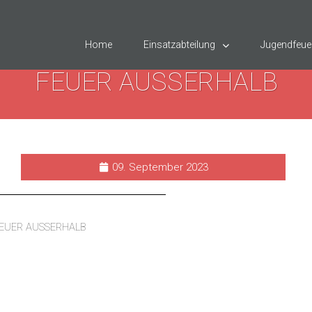
Home
Einsatzabteilung
Jugendfeue
FEUER AUSSERHALB
09. September 2023
EUER AUSSERHALB