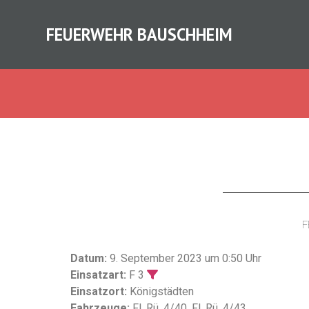
FEUERWEHR BAUSCHHEIM
F
Datum:
9. September 2023 um 0:50 Uhr
Einsatzart:
F 3
Einsatzort:
Königstädten
Fahrzeuge:
Fl. Rü. 4/40, Fl. Rü. 4/43