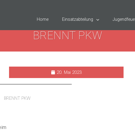
Home
Einsatzabteilung
Jugendfeue
BRENNT PKW
20. Mai 2023
BRENNT PKW
eim