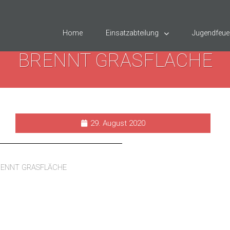
Home
Einsatzabteilung
Jugendfeue
BRENNT GRASFLÄCHE
29. August 2020
RENNT GRASFLÄCHE