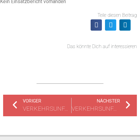
Kein Einsatzbericht vorhanden
Teile diesen Beitrag
Das könnte Dich auf interessieren
VORIGER
NÄCHSTER
VERKEHRSUNFALL ZIWSCHEN EINEM PKW UND EINEM LKW
VERKEHRSUNFALL