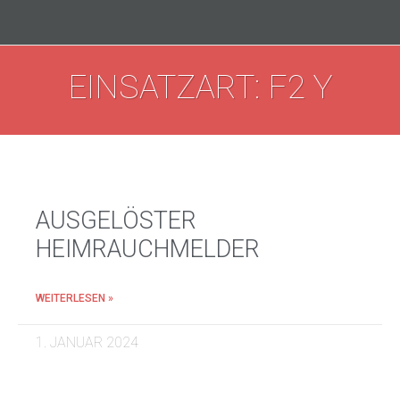
EINSATZART: F2 Y
AUSGELÖSTER
HEIMRAUCHMELDER
WEITERLESEN »
1. JANUAR 2024